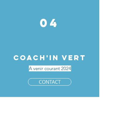
04
COACH'IN VERT
A venir courant 2024
CONTACT
NOUS CONTACTER
Sylvie BRAND
Coaching systémique
Equipes et dirigeants