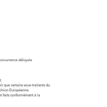
a concurrence déloyale
t.
t que certains sous-traitants du
l'Union Européenne.
ent faits conformément à la