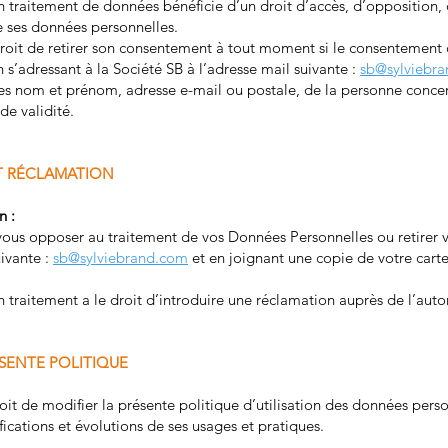
traitement de données bénéficie d’un droit d’accès, d’opposition, d
de ses données personnelles.
roit de retirer son consentement à tout moment si le consentement c
n s’adressant à la Société SB à l’adresse mail suivante :
sb@sylviebr
es nom et prénom, adresse e-mail ou postale, de la personne conce
 de validité.
ET RÉCLAMATION
n :
us opposer au traitement de vos Données Personnelles ou retirer 
uivante :
sb@sylviebrand.com
et en joignant une copie de votre carte 
traitement a le droit d’introduire une réclamation auprès de l’autor
ÉSENTE POLITIQUE
roit de modifier la présente politique d’utilisation des données per
ications et évolutions de ses usages et pratiques.