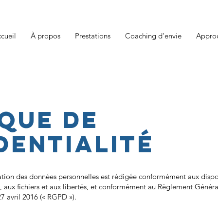
cueil
À propos
Prestations
Coaching d'envie
Approc
IQUE DE
DENTIALITé
sation des données personnelles est rédigée conformément aux dispos
e, aux fichiers et aux libertés, et conformément au Règlement Génér
7 avril 2016 (« RGPD »).