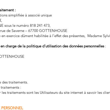
aitement :
tions simplifiée à associé unique
 €,
E sous le numéro 818 241 473,
s 20 rue de Saverne – 67700 GOTTENHOUSE
e en exercice dûment habilitée à l’effet des présentes, Madame Syl
n charge de la politique d’utilisation des données personnelles
:
0 GOTTENHOUSE
e des traitements.
traitements :
es traitements sont les Utilisateurs du site internet à savoir les clien
E PERSONNEL