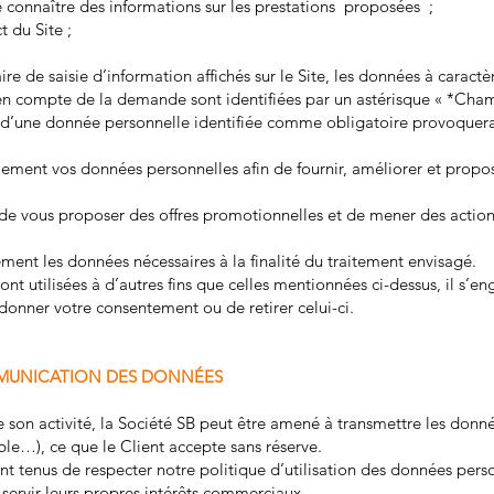
e connaître des informations sur les prestations proposées ;
ct du Site ;
ire de saisie d’information affichés sur le Site, les données à cara
e en compte de la demande sont identifiées par un astérisque « *Cha
d’une donnée personnelle identifiée comme obligatoire provoquera 
alement vos données personnelles afin de fournir, améliorer et prop
e de vous proposer des offres promotionnelles et de mener des actio
ment les données nécessaires à la finalité du traitement envisagé.
ont utilisées à d’autres fins que celles mentionnées ci-dessus, il s’e
 donner votre consentement ou de retirer celui-ci.
MMUNICATION DES DONNÉES
 son activité, la Société SB peut être amené à transmettre les donnée
ble…), ce que le Client accepte sans réserve.
ont tenus de respecter notre politique d’utilisation des données perso
servir leurs propres intérêts commerciaux.