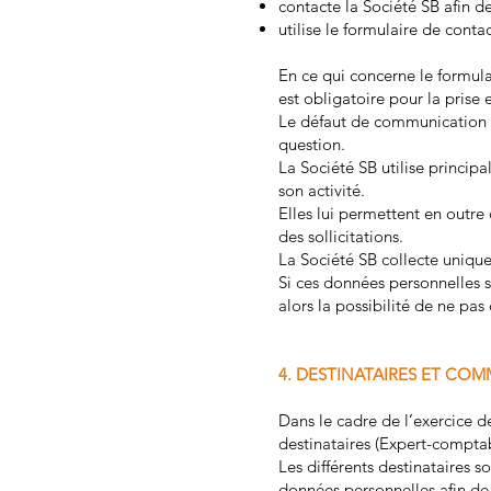
contacte la Société SB afin d
utilise le formulaire de conta
En ce qui concerne le formula
est obligatoire pour la pris
Le défaut de communication 
question.
La Société SB utilise princip
son activité.
Elles lui permettent en outr
des sollicitations.
La Société SB collecte unique
Si ces données personnelles s
alors la possibilité de ne pas
4. DESTINATAIRES ET CO
Dans le cadre de l’exercice de
destinataires (Expert-compta
Les différents destinataires s
données personnelles afin de 