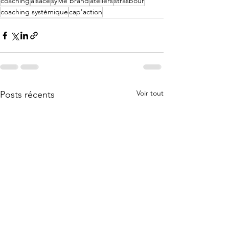
coaching
alsace
sylvie brand
ateliers
strasbour
coaching systémique
cap'action
Voir tout
Posts récents